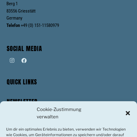
Berg 1
83556 Griesstätt
Germany
Telefon
+49 (0) 151-11580979
SOCIAL MEDIA
QUICK LINKS
NEWSLETTER
Cookie-Zustimmung
Stay up to date with our latest news, receive exclusive deals, and more.
verwalten
Um dir ein optimales Erlebnis zu bieten, verwenden wir Technologien
wie Cookies, um Geräteinformationen zu speichern und/oder darauf